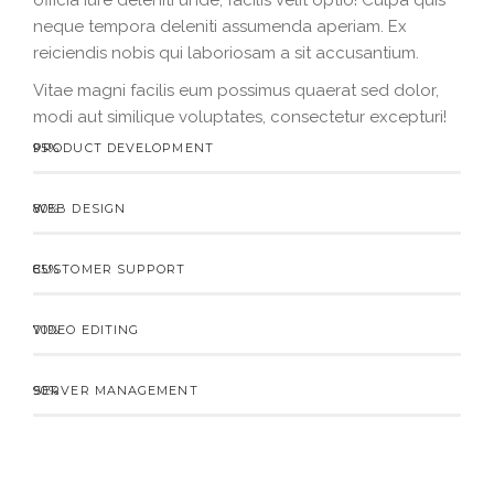
officia iure deleniti unde, facilis velit optio! Culpa quis
neque tempora deleniti assumenda aperiam. Ex
reiciendis nobis qui laboriosam a sit accusantium.
Vitae magni facilis eum possimus quaerat sed dolor,
modi aut similique voluptates, consectetur excepturi!
PRODUCT DEVELOPMENT
95%
WEB DESIGN
80%
CUSTOMER SUPPORT
85%
VIDEO EDITING
70%
SERVER MANAGEMENT
90%